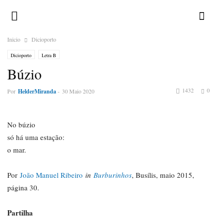
Inicio
Dicioporto
Dicioporto
Letra B
Búzio
1432
0
Por
HelderMiranda
-
30 Maio 2020
No búzio
só há uma estação:
o mar.
Por
João Manuel Ribeiro
in
Burburinhos
, Busílis, maio 2015,
página 30.
Partilha