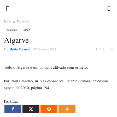
Inicio
Dicioporto
Dicioporto
Letra A
Algarve
1611
0
Por
HelderMiranda
-
23 Fevereiro 2021
Todo o Algarve é um pomar cultivado com esmero.
Por Raul Brandão, in
Os Pescadores
, Estante Editora, 2.ª edição,
agosto de 2010, página 194.
Partilha