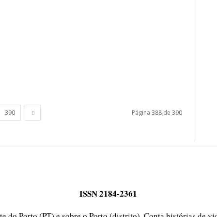
390
Página 388 de 390
ISSN 2184-2361
e do Porto (PT) e sobre o Porto (distrito). Conta histórias de v