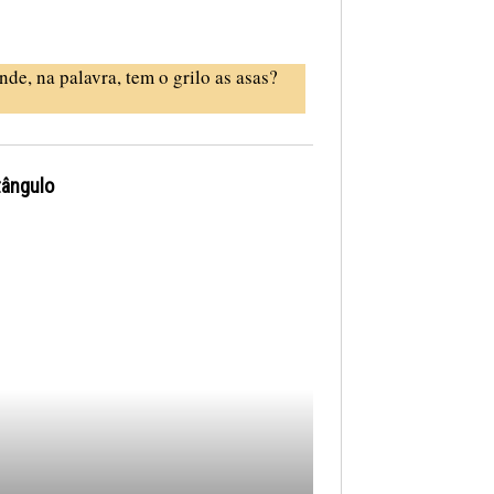
nde, na palavra, tem o grilo as asas?
tângulo