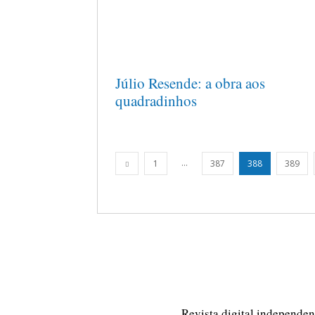
Júlio Resende: a obra aos
quadradinhos
...
1
387
388
389
Revista digital independent