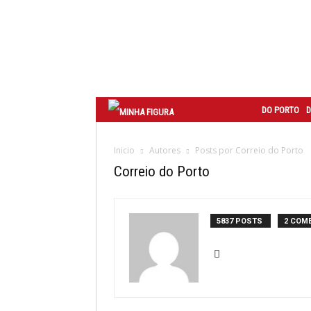
Correio
do
Porto
DO PORTO
D
Inicio
Autores
Posts por Correio do Porto
Correio do Porto
5837 POSTS
2 COM