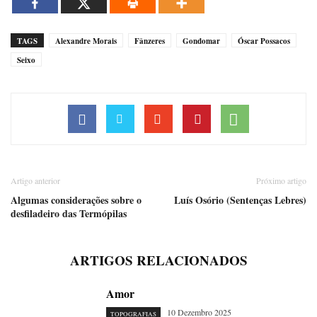
TAGS
Alexandre Morais
Fânzeres
Gondomar
Óscar Possacos
Seixo
Artigo anterior
Próximo artigo
Algumas considerações sobre o
Luís Osório (Sentenças Lebres)
desfiladeiro das Termópilas
ARTIGOS RELACIONADOS
Amor
10 Dezembro 2025
TOPOGRAFIAS