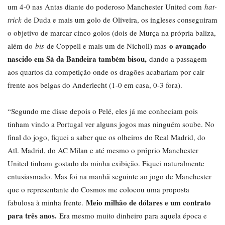
um 4-0 nas Antas diante do poderoso Manchester United com
hat-
trick
de Duda e mais um golo de Oliveira, os ingleses conseguiram
o objetivo de marcar cinco golos (dois de Murça na própria baliza,
o avançado
além do
bis
de Coppell e mais um de Nicholl) mas
nascido em Sá da Bandeira também bisou,
dando a passagem
aos quartos da competição onde os dragões acabariam por cair
frente aos belgas do Anderlecht (1-0 em casa, 0-3 fora).
“Segundo me disse depois o Pelé, eles já me conheciam pois
tinham vindo a Portugal ver alguns jogos mas ninguém soube. No
final do jogo, fiquei a saber que os olheiros do Real Madrid, do
Atl. Madrid, do AC Milan e até mesmo o próprio Manchester
United tinham gostado da minha exibição. Fiquei naturalmente
entusiasmado. Mas foi na manhã seguinte ao jogo de Manchester
que o representante do Cosmos me colocou uma proposta
Meio milhão de dólares e um contrato
fabulosa à minha frente.
para três anos.
Era mesmo muito dinheiro para aquela época e