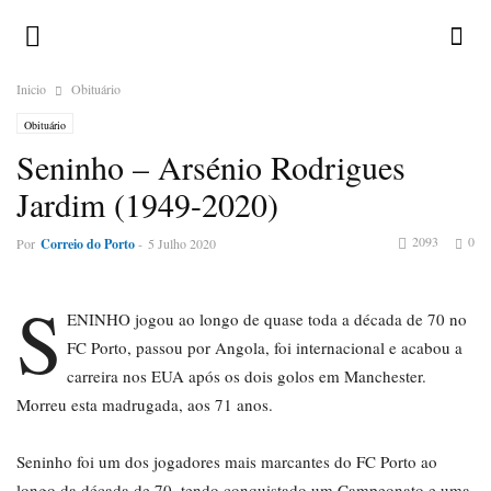
Inicio
Obituário
Obituário
Seninho – Arsénio Rodrigues
Jardim (1949-2020)
2093
0
Por
Correio do Porto
-
5 Julho 2020
S
ENINHO jogou ao longo de quase toda a década de 70 no
FC Porto, passou por Angola, foi internacional e acabou a
carreira nos EUA após os dois golos em Manchester.
Morreu esta madrugada, aos 71 anos.
Seninho foi um dos jogadores mais marcantes do FC Porto ao
longo da década de 70, tendo conquistado um Campeonato e uma