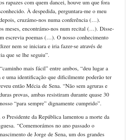
ios rapazes com quem dancei, houve um que fora
sconhecido. À despedida, perguntara-me o meu
depois, cruzámo-nos numa conferência (…).
os meses, encontrámo-nos num recital (…). Disse-
m escrevia poemas (…). O nosso conhecimento
zer nem se iniciara e iria fazer-se através de
ia que se lhe seguiu”.
 “caminho mais fácil” entre ambos, “deu lugar a
 e uma identificação que dificilmente poderão ter
creveu então Mécia de Sena. “Não sem agruras e
uras provas, ambas resistiram durante quase 30
o nosso “para sempre” dignamente cumprido”.
 o Presidente da República lamentou a morte da
rtuguesa. “Comemorámos no ano passado o
 nascimento de Jorge de Sena, um dos grandes