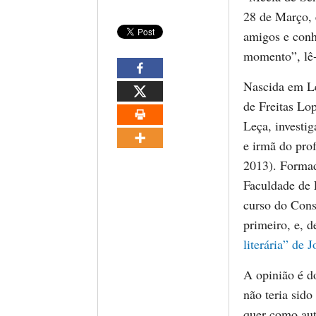
28 de Março, 
amigos e conhe
momento”, lê-
Nascida em L
de Freitas Lo
Leça, investi
e irmã do prof
2013). Formad
Faculdade de 
curso do Cons
primeiro, e, 
literária” de 
A opinião é do
não teria sido
quer como aut