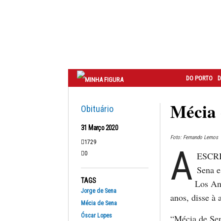
Correio
do
Porto
DO PORTO
D
Mécia 
Obituário
31 Março 2020
Foto: Fernando Lemos
1729
A
0
ESCRIT
Sena e
TAGS
Los An
Jorge de Sena
anos, disse à 
Mécia de Sena
Óscar Lopes
“Mécia de Sen