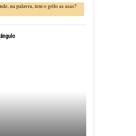
nde, na palavra, tem o grilo as asas?
tângulo