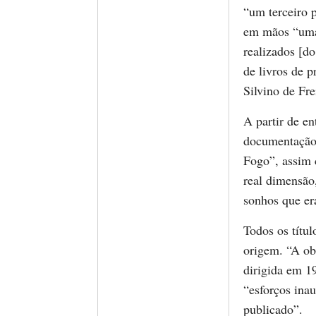
“um terceiro 
em mãos “uma
realizados [do
de livros de 
Silvino de Fre
A partir de e
documentação e
Fogo”, assim 
real dimensão
sonhos que er
Todos os títu
origem. “A obr
dirigida em 19
“esforços ina
publicado”.