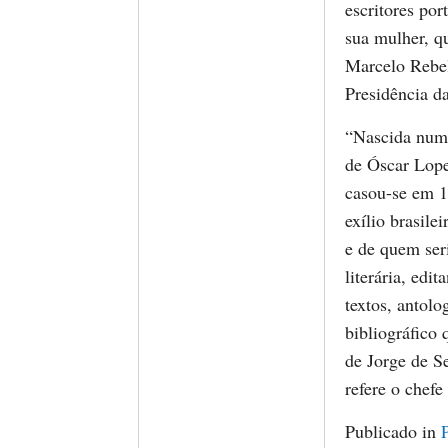
escritores po
sua mulher, q
Marcelo Rebel
Presidência d
“Nascida num 
de Óscar Lope
casou-se em 
exílio brasile
e de quem ser
literária, edi
textos, antol
bibliográfico
de Jorge de S
refere o chef
Publicado in