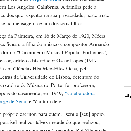
em Los Angeles, Califórnia. A família pede a
cidos que respeitem a sua privacidade, neste triste
se na mensagem de um dos seus filhos.
eça da Palmeira, em 16 de Março de 1920, Mécia
pes Sena era filha do músico e compositor Armando
gador do “Cancioneiro Musical Popular Português”,
essor, crítico e historiador Óscar Lopes (1917-
a em Ciências Histórico-Filosóficas, pela
Letras da Universidade de Lisboa, detentora do
ervatório de Música do Porto, foi professora,
depois do casamento, em 1949,
“colaboradora
Lug
Jorge de Sena
, e “à altura dele”.
 próprio escritor, para quem, “sem o [seu] apoio,
 possível realizar talvez metade do que realizou,
or, quer como professor”, recordou Rui Silvino de