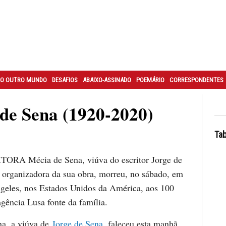
O OUTRO MUNDO
DESAFIOS
ABAIXO-ASSINADO
POEMÁRIO
CORRESPONDENTES
de Sena (1920-2020)
Tab
ORA Mécia de Sena, viúva do escritor Jorge de
 organizadora da sua obra, morreu, no sábado, em
geles, nos Estados Unidos da América, aos 100
agência Lusa fonte da família.
a, a viúva de
Jorge de Sena
, faleceu esta manhã,