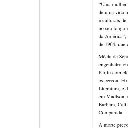
“Uma mulher í
de uma vida in
e culturais d
no seu longo 
da América”, 
de 1964, que d
Mécia de Se
engenheiro ci
Partiu com el
os cercou. Fix
Literatura, e 
em Madison, n
Barbara, Calif
Comparada.
A morte preco