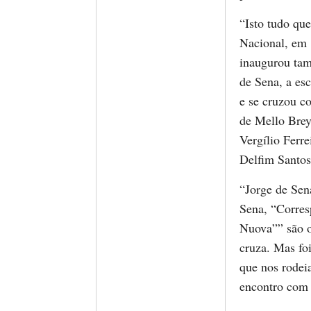
“Isto tudo qu
Nacional, em 
inaugurou ta
de Sena, a esc
e se cruzou c
de Mello Brey
Vergílio Ferr
Delfim Santo
“Jorge de Sen
Sena, “Corres
Nuova”” são o
cruza. Mas fo
que nos rodeia
encontro com o