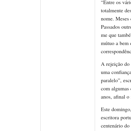
“Entre os vár
totalmente de
nome. Meses 
Passados outr
me que també
mútuo a bem di
correspondênc
A rejeição do
uma confiança
paralelo”, es
com algumas d
anos, afinal 
Este domingo,
escritora po
centenário do