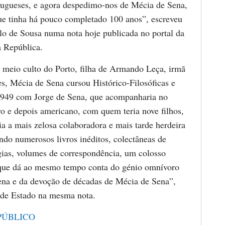
rtugueses, e agora despedimo-nos de Mécia de Sena,
ue tinha há pouco completado 100 anos”, escreveu
o de Sousa numa nota hoje publicada no portal da
a República.
meio culto do Porto, filha de Armando Leça, irmã
s, Mécia de Sena cursou Histórico-Filosóficas e
1949 com Jorge de Sena, que acompanharia no
iro e depois americano, com quem teria nove filhos,
ia a mais zelosa colaboradora e mais tarde herdeira
tando numerosos livros inéditos, colectâneas de
ogias, volumes de correspondência, um colosso
 que dá ao mesmo tempo conta do génio omnívoro
ena e da devoção de décadas de Mécia de Sena”,
e de Estado na mesma nota.
PÚBLICO