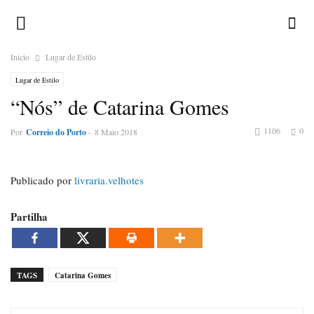
Inicio
Lugar de Estilo
Lugar de Estilo
“Nós” de Catarina Gomes
1106
0
Por
Correio do Porto
-
8 Maio 2018
Publicado por
livraria.velhotes
Partilha
TAGS
Catarina Gomes