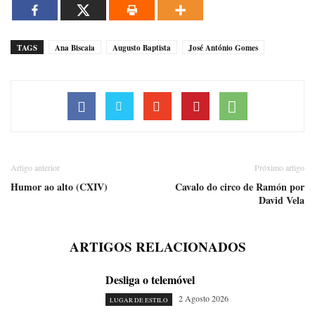
TAGS
Ana Biscaia
Augusto Baptista
José António Gomes
Artigo anterior
Próximo artigo
Humor ao alto (CXIV)
Cavalo do circo de Ramón por
David Vela
ARTIGOS RELACIONADOS
Desliga o telemóvel
2 Agosto 2026
LUGAR DE ESTILO