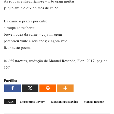
As roupas entreabriam-se – não eram muitas,
já que ardia o divino mês de Julho.
Da carne o prazer por entre
a roupa entreaberta;
breve nudez da carne – cuja imagem
percorreu vinte e seis anos; e agora veio
ficar neste poema.
in
145 poemas
, tradução de Manuel Resende, Flop, 2017, página
157
Partilha
TAGS
Constantino Cavafy
Konstantinos Kaváfis
Manuel Resende