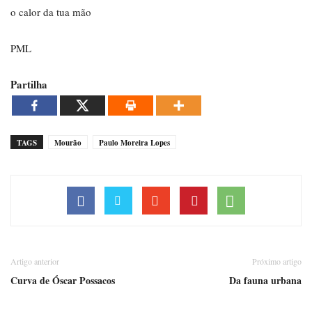
o calor da tua mão
PML
Partilha
TAGS
Mourão
Paulo Moreira Lopes
Artigo anterior
Próximo artigo
Curva de Óscar Possacos
Da fauna urbana