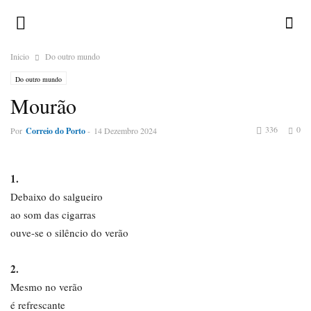
Inicio
Do outro mundo
Do outro mundo
Mourão
336
0
Por
Correio do Porto
-
14 Dezembro 2024
1.
Debaixo do salgueiro
ao som das cigarras
ouve-se o silêncio do verão
2.
Mesmo no verão
é refrescante