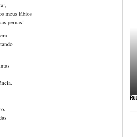
ar,
os meus lábios
uas pernas!
era.
ltando
ntas
úncia.
Ru
ro.
das