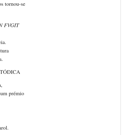
os tornou-se
N FVGIT
ia.
tura
a.
TÓDICA
a,
é um prémio
rol.