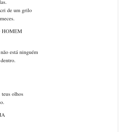
las.
cri de um grilo
rmeces.
O HOMEM
 não está ninguém
dentro.
 teus olhos
to.
IA