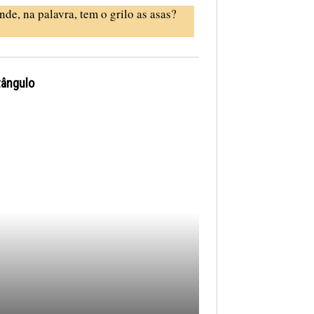
nde, na palavra, tem o grilo as asas?
tângulo