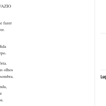
VAZIO
e fazer
er.
dida
rpo.
ria.
us olhos
 sombra.
Lug
nda,
te
a.