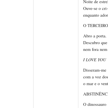
Noite de estre
Ouve-se o cri-
enquanto ado
O TERCEIR
Abro a porta.
Descubro que
nem fora nem 
I LOVE YOU
Disseram-me
com a voz dos
o mar e o ven
ABSTINÊNC
O dinossauro