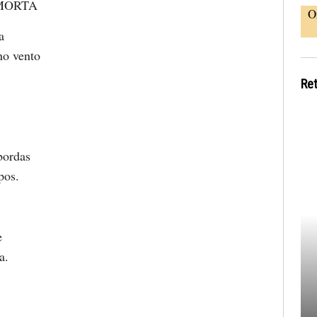
MORTA
O
a
no vento
Re
bordas
pos.
e
a.