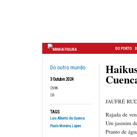
Correio
do
Porto
DO PORTO
D
Haikus
Do outro mundo
Cuenc
3 Outubro 2024
596
0
JAUFRÉ RU
TAGS
Rajada de ven
Luis Alberto de Cuenca
Um jasmim de
Paulo Moreira Lopes
Pranto de águ