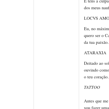
E tens a culpa
dos meus nauf
LOCVS AM
Eu, no máxim
quero ser o Ca
da tua paixão.
ATARAXIA
Deitado ao sol
ouvindo como
o teu coração.
TATTOO
Antes que me
vou fazer uma