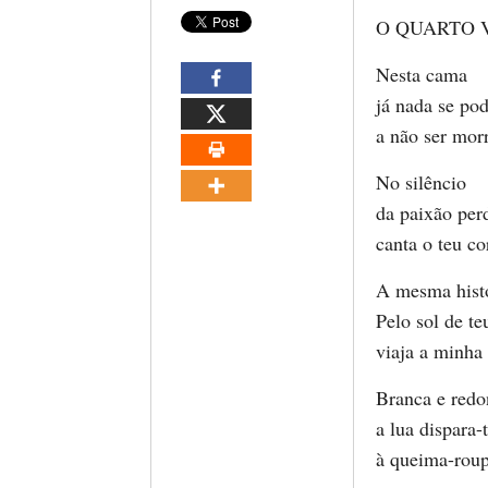
O QUARTO 
Nesta cama
já nada se pod
a não ser morr
No silêncio
da paixão per
canta o teu co
A mesma histó
Pelo sol de te
viaja a minha
Branca e redo
a lua dispara-
à queima-roup