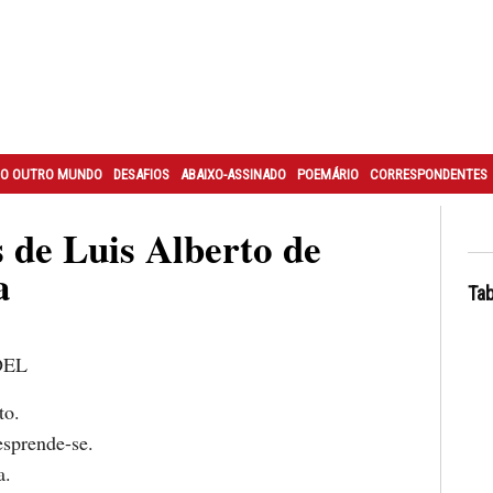
O OUTRO MUNDO
DESAFIOS
ABAIXO-ASSINADO
POEMÁRIO
CORRESPONDENTES
 de Luis Alberto de
a
Tab
DEL
to.
sprende-se.
a.