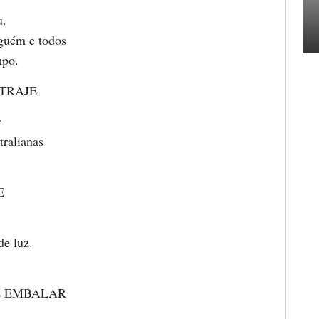
u.
guém e todos
mpo.
TRAJE
r
tralianas
E
de luz.
E EMBALAR