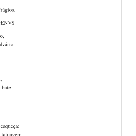
rágios.
OENVS
o,
lvário
,
 bate
 esqueça:
 tatuagem