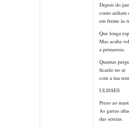
Depois do jant
como ardiam 
em frente às t
Que longa esp
Mas acaba vo
a primavera.
Quantas pergu
ficarão no ar
com a tua ren
ULISSES
Preso ao mast
As garras afia
das sereias.