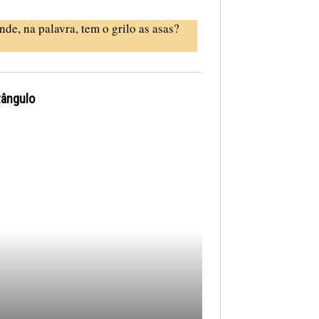
nde, na palavra, tem o grilo as asas?
tângulo