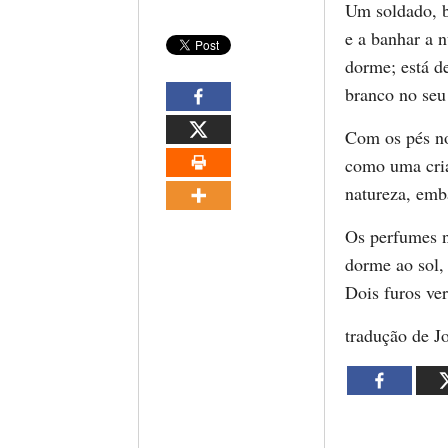
Um soldado, b
e a banhar a n
dorme; está de
branco no seu 
Com os pés no
como uma cria
natureza, emba
Os perfumes n
dorme ao sol,
Dois furos ver
tradução de J