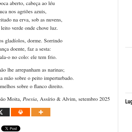
oca aberto, cabeça ao léu
uca nos agriões azuis,
itado na erva, sob as nuvens,
leito verde onde chove luz.
s gladíolos, dorme. Sorrindo
nça doente, faz a sesta:
la-o no colo: ele tem frio.
ão lhe arrepanham as narinas;
 a mão sobre o peito imperturbado.
melhos sobre o flanco direito.
oão Moita,
Poesia
, Assírio & Alvim, setembro 2025
Lug