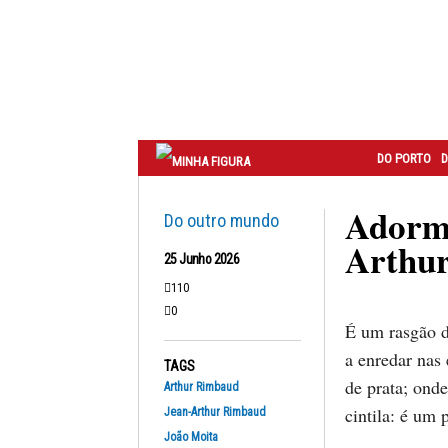
Correio
do
Porto
DO PORTO
D
Adorme
Do outro mundo
Arthu
25 Junho 2026
110
0
É um rasgão d
a enredar nas
TAGS
de prata; onde
Arthur Rimbaud
cintila: é um 
Jean-Arthur Rimbaud
João Moita