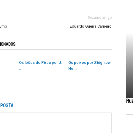
Próximo artigo
rump
Eduardo Guerra Carneiro
CIONADOS
Os leões do Pireu por J.
Os peixes por Zbigniew
...
He...
Ru
SPOSTA