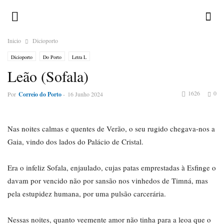
Inicio
Dicioporto
Dicioporto
Do Porto
Letra L
Leão (Sofala)
1626
0
Por
Correio do Porto
-
16 Junho 2024
Nas noites calmas e quentes de Verão, o seu rugido chegava-nos a
Gaia, vindo dos lados do Palácio de Cristal.
Era o infeliz Sofala, enjaulado, cujas patas emprestadas à Esfinge o
davam por vencido não por sansão nos vinhedos de Timná, mas
pela estupidez humana, por uma pulsão carcerária.
Nessas noites, quanto veemente amor não tinha para a leoa que o