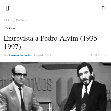
Inicio
Do Porto
Do Porto
Entrevista a Pedro Alvim (1935-
1997)
1357
0
Por
Correio do Porto
-
5 Agosto 2018