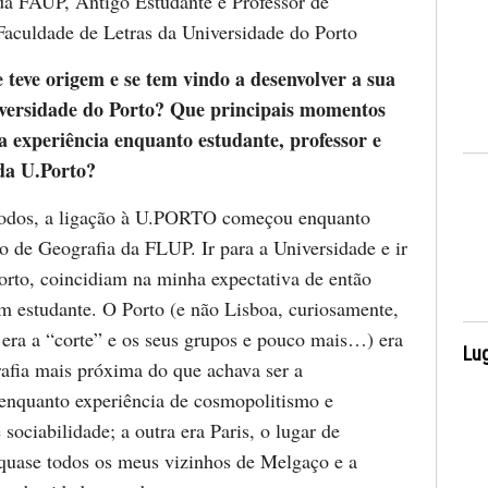
a FAUP, Antigo Estudante e Professor de
Faculdade de Letras da Universidade do Porto
teve origem e se tem vindo a desenvolver a sua
iversidade do Porto? Que principais momentos
a experiência enquanto estudante, professor e
 da U.Porto?
odos, a ligação à U.PORTO começou enquanto
o de Geografia da FLUP. Ir para a Universidade e ir
Porto, coincidiam na minha expectativa de então
m estudante. O Porto (e não Lisboa, curiosamente,
era a “corte” e os seus grupos e pouco mais…) era
Lug
afia mais próxima do que achava ser a
enquanto experiência de cosmopolitismo e
 sociabilidade; a outra era Paris, o lugar de
 quase todos os meus vizinhos de Melgaço e a