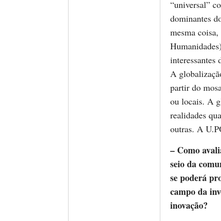
“universal” co
dominantes do
mesma coisa, 
Humanidades)
interessantes 
A globalização
partir do mos
ou locais. A 
realidades qu
outras. A U.P
– Como avali
seio da comun
se poderá pro
campo da inv
inovação?