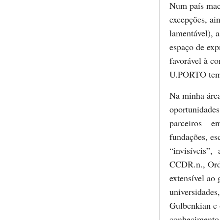
Num país macr
excepções, ai
lamentável), a
espaço de expr
favorável à c
U.PORTO tem m
Na minha área
oportunidades
parceiros – em
fundações, esc
“invisíveis”,
CCDR.n., Orde
extensível ao 
universidades
Gulbenkian e 
conhecimento 