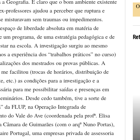
 a Geografia. É claro que o bom ambiente existente
O
x-professores ajudou a perceber que ruptura e
se misturavam sem traumas ou impedimentos.
espaço de liberdade absoluta em matéria de
e um programa, de uma estratégia pedagógica e de
Re
tar na escola. A investigação surgiu ao mesmo
os a experiência dos “trabalhos práticos” no curso)
alizações dos mestrados ou provas públicas. A
me facilitou (trocas de horários, distribuição de
e, etc.) as condições para a investigação e a
ssária para me possibilitar saídas e presenças em
seminários. Desde cedo também, tive a sorte de
ra” da FLUP, na Operação Integrada de
to do Vale do Ave (coordenada pela profª. Elisa
na Câmara de Guimarães (com o arqº Nuno Portas),
aire Portugal, uma empresas privada de assessoria