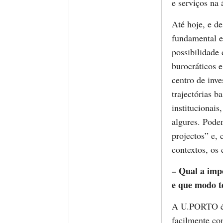
e serviços na 
Até hoje, e d
fundamental e
possibilidade 
burocráticos 
centro de inve
trajectórias b
institucionai
algures. Podem
projectos” e, 
contextos, os 
– Qual a impo
e que modo t
A U.PORTO é 
facilmente co