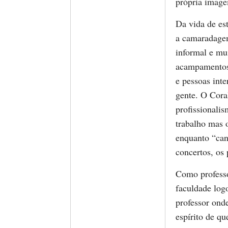
própria imag
Da vida de es
a camaradagem
informal e mu
acampamentos 
e pessoas inte
gente. O Coral
profissionali
trabalho mas 
enquanto “cant
concertos, os 
Como professo
faculdade logo
professor onde
espírito de qu