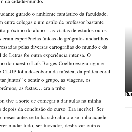
em da cidade-mundo.
tudante guardo o ambiente fantástico da faculdade,
 entre colegas e um estilo de professor bastante
ito próximo do aluno – as visitas de estudos ou os
eram experiências únicas de geógrafos andarilhos
ressadas pelas diversas cartografias do mundo e da
 de Letras foi outra experiência intensa. O
smo do maestro Luís Borges Coelho exigia rigor e
o CLUP foi a descoberta da música, da prática coral
ar juntos” e sentir o grupo, as viagens, os
prémios, as festas… era a tribo.
Ru
r, tive a sorte de começar a dar aulas na minha
 depois da conclusão do curso. Era incrível! Ser
 meses antes se tinha sido aluno e se tinha aquele
erer mudar tudo, ser inovador, desbravar outros