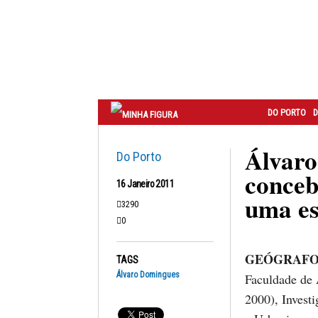
Correio
do
Porto
DO PORTO
D
Álvaro
Do Porto
conceb
16 Janeiro 2011
uma es
3290
0
GEÓGRAFO e 
TAGS
Álvaro Domingues
Faculdade de 
2000), Invest