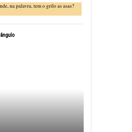
nde, na palavra, tem o grilo as asas?
tângulo