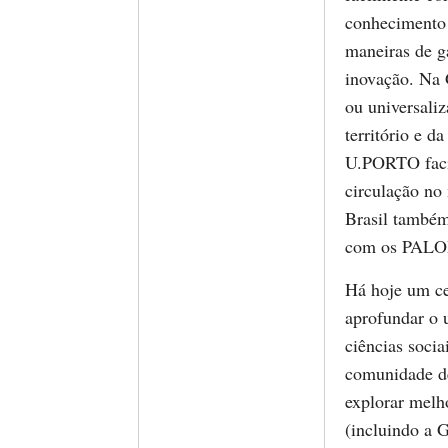
conhecimento c
maneiras de ga
inovação. Na 
ou universaliz
território e 
U.PORTO facili
circulação no
Brasil também
com os PALO
Há hoje um ce
aprofundar o 
ciências soci
comunidade de
explorar melh
(incluindo a G