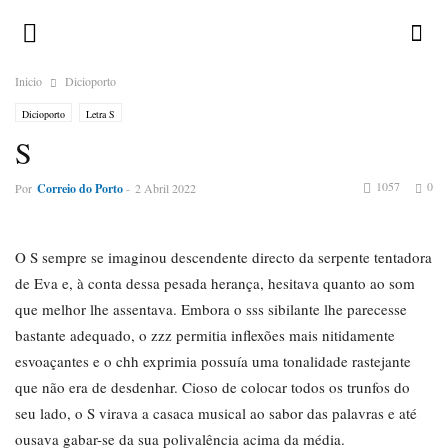
Inicio
Dicioporto
Dicioporto
Letra S
S
1057
0
Por
Correio do Porto
-
2 Abril 2022
O S sempre se imaginou descendente directo da serpente tentadora
de Eva e, à conta dessa pesada herança, hesitava quanto ao som
que melhor lhe assentava. Embora o sss sibilante lhe parecesse
bastante adequado, o zzz permitia inflexões mais nitidamente
esvoaçantes e o chh exprimia possuía uma tonalidade rastejante
que não era de desdenhar. Cioso de colocar todos os trunfos do
seu lado, o S virava a casaca musical ao sabor das palavras e até
ousava gabar-se da sua polivalência acima da média.