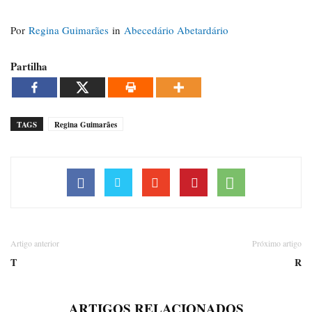
Por
Regina Guimarães
in
Abecedário Abetardário
Partilha
TAGS
Regina Guimarães
Artigo anterior
Próximo artigo
T
R
ARTIGOS RELACIONADOS