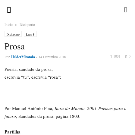
Inicio
Dicioporto
Dicioporto
Letra P
Prosa
1031
0
Por
HelderMiranda
-
14 Dezembro 2016
Poesia, saudade da prosa;
escrevia “tu”, escrevia “rosa”;
Por Manuel António Pina,
Rosa do Mundo, 2001 Poemas para o
futuro
, Saudades da prosa, página 1803.
Partilha