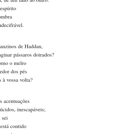
espírito
sombra
decifrável.
anzinos de Haddan,
ginar pássaros doirados?
omo o melro
edor dos pés
 à vossa volta?
es acentuações
lúcidos, inescapáveis;
 sei
está contido