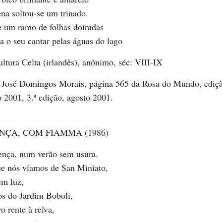
na soltou-se um trinado.
e um ramo de folhas doiradas
a o seu cantar pelas águas do lago
tura Celta (irlandês), anónimo, séc: VIII-IX
 José Domingos Morais, página 565 da Rosa do Mundo, ediç
 2001, 3.ª edição, agosto 2001.
NÇA, COM FIAMMA (1986)
ença, num verão sem usura.
ue nós víamos de San Miniato,
em luz,
os do Jardim Boboli,
o rente à relva,