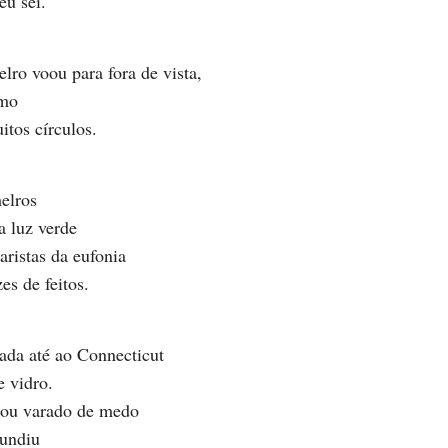
eu sei.
ro voou para fora de vista,
imo
tos círculos.
elros
 luz verde
aristas da eufonia
es de feitos.
rada até ao Connecticut
e vidro.
cou varado de medo
undiu