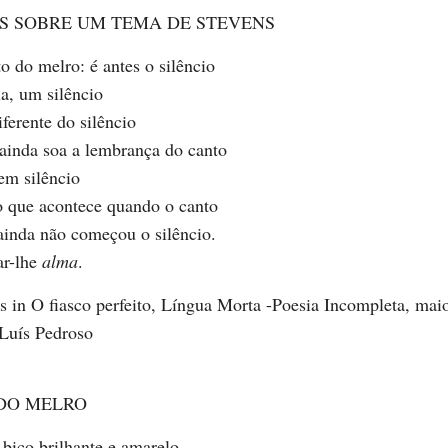
S SOBRE UM TEMA DE STEVENS
o do melro: é antes o silêncio
a, um silêncio
iferente do silêncio
 ainda soa a lembrança do canto
em silêncio
o que acontece quando o canto
ainda não começou o silêncio.
ar-lhe
alma
.
 in O fiasco perfeito, Língua Morta -Poesia Incompleta, mai
 Luís Pedroso
DO MELRO
bico brilhante e amarelo