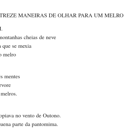
TREZE MANEIRAS DE OLHAR PARA UM MELRO
I.
 montanhas cheias de neve
a que se mexia
o melro
ês mentes
rvore
 melros.
opiava no vento de Outono.
uena parte da pantomima.