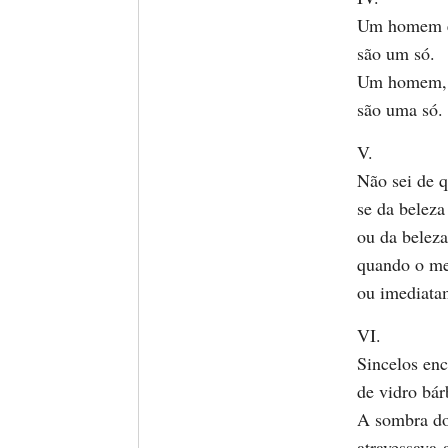
Um homem e
são um só.
Um homem, 
são uma só.
V.
Não sei de q
se da beleza
ou da beleza
quando o me
ou imediatam
VI.
Sincelos en
de vidro bár
A sombra d
atravessava-