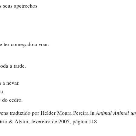
s seus apetrechos
e ter começado a voar.
toda a tarde.
a a nevar.
ou
 do cedro.
vens traduzido por Helder Moura Pereira in
Animal Animal um
írio & Alvim, fevereiro de 2005, página 118