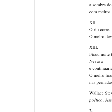
a sombra do
com melros.
XII.
O rio corre.
O melro dev
XIII.
Ficou noite 
Nevava
e continuari
O melro fic
nas pernadas
Wallace Ste
poético
, Ass
2.