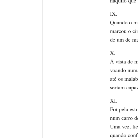
naquilo que 
IX.
Quando o mel
marcou o c
de um de mui
X.
À vista de m
voando numa
até os malab
seriam capaz
XI.
Foi pela est
num carro d
Uma vez, fi
quando conf