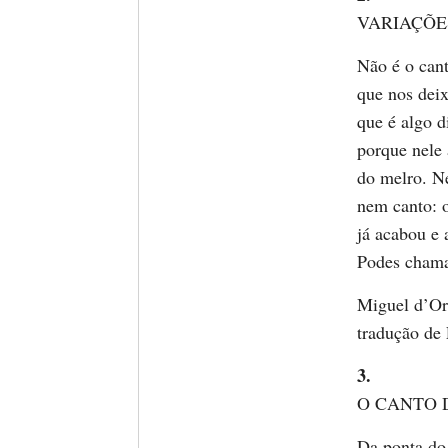
VARIAÇÕE
Não é o cant
que nos deix
que é algo d
porque nele
do melro. N
nem canto: 
já acabou e 
Podes cham
Miguel d’Ors
tradução de
3.
O CANTO 
Da ponta do 