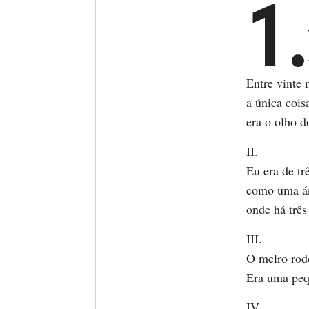
1.
Entre vinte
a única cois
era o olho d
II.
Eu era de tr
como uma á
onde há três
III.
O melro rod
Era uma peq
IV.