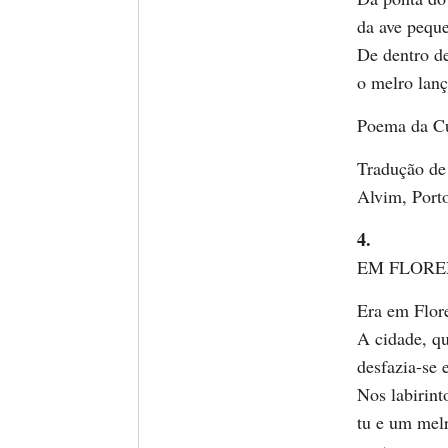
da ave peque
De dentro d
o melro lanç
Poema da Cul
Tradução de
Alvim, Porto
4.
EM FLORE
Era em Flor
A cidade, q
desfazia-se 
Nos labirint
tu e um melr