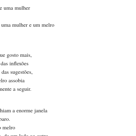
 uma mulher
uma mulher e um melro
ue gosto mais,
 das inflexões
 das sugestões,
lro assobia
ente a seguir.
chiam a enorme janela
baro.
o melro
a, de um lado ao outro.