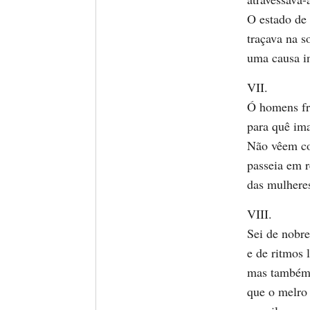
O estado de 
traçava na 
uma causa in
VII.
Ó homens fr
para quê ima
Não vêem c
passeia em r
das mulheres
VIII.
Sei de nobr
e de ritmos 
mas também
que o melro 