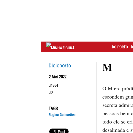
Correio
do
Porto
DO PORTO
D
M
Dicioporto
2 Abril 2022
1564
O M era pródi
0
escondem gum
secreta admira
TAGS
pessoas bem c
Regina Guimarães
todo ele se e
desalmada e s