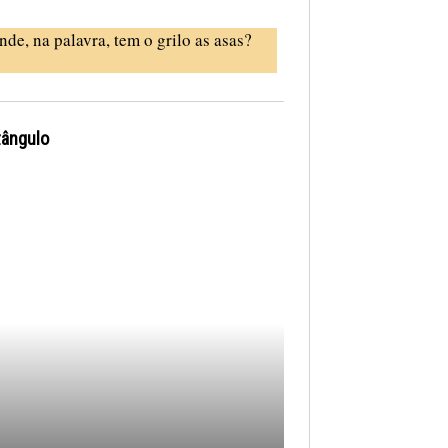
nde, na palavra, tem o grilo as asas?
tângulo