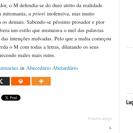
or, o M defendia-se do duro atrito da realidade
ma mitomania,
a priori
inofensiva, mas muito
 os demais. Sabendo-se péssimo prosador e pior
lvera um estilo que misturava o mel das palavras
 das intenções malvadas. Pelo que a malta começou
rda o M com todas a letras, dilatando os seus
quecendo males mais ruins.
uimarães
in
Abecedário Abetardário
Lug
Próximo artigo
L