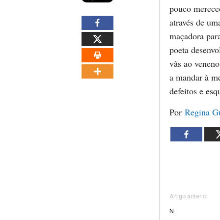
pouco mereced
através de u
maçadora para
poeta desenvo
vãs ao veneno
a mandar à me
defeitos e es
Por
Regina G
Artigo anterior
N