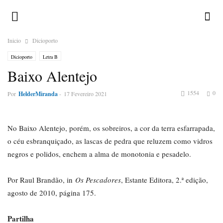
Inicio
Dicioporto
Dicioporto
Letra B
Baixo Alentejo
1554
0
Por
HelderMiranda
-
17 Fevereiro 2021
No Baixo Alentejo, porém, os sobreiros, a cor da terra esfarrapada,
o céu esbranquiçado, as lascas de pedra que reluzem como vidros
negros e polidos, enchem a alma de monotonia e pesadelo.
Por Raul Brandão, in
Os Pescadores
, Estante Editora, 2.ª edição,
agosto de 2010, página 175.
Partilha