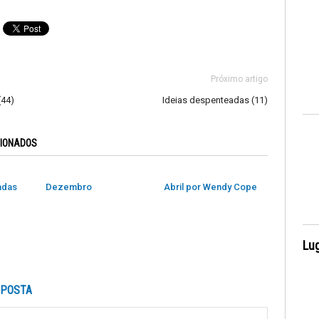
Próximo artigo
(44)
Ideias despenteadas (11)
CIONADOS
adas
Dezembro
Abril por Wendy Cope
Lug
SPOSTA