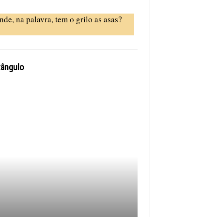
nde, na palavra, tem o grilo as asas?
tângulo