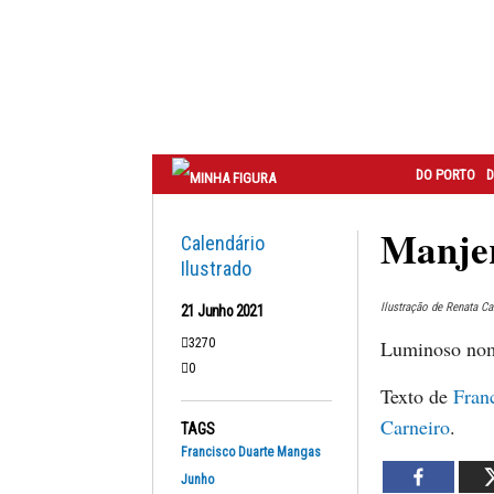
Correio
do
Porto
DO PORTO
D
Manje
Calendário
Ilustrado
Ilustração de Renata Ca
21 Junho 2021
3270
Luminoso nom
0
Texto de
Fran
Carneiro
.
TAGS
Francisco Duarte Mangas
Junho