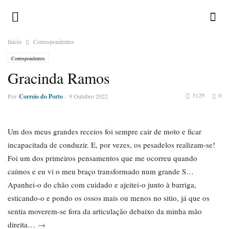
Inicio
Correspondentes
Correspondentes
Gracinda Ramos
3129
0
Por
Correio do Porto
-
9 Outubro 2022
Um dos meus grandes receios foi sempre cair de moto e ficar
incapacitada de conduzir. E, por vezes, os pesadelos realizam-se!
Foi um dos primeiros pensamentos que me ocorreu quando
caímos e eu vi o meu braço transformado num grande S…
Apanhei-o do chão com cuidado e ajeitei-o junto à barriga,
esticando-o e pondo os ossos mais ou menos no sitio, já que os
sentia moverem-se fora da articulação debaixo da minha mão
direita…
→