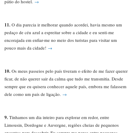
pátio do hostel.
→
11.
O dia parecia ir melhorar quando acordei, havia mesmo um
pedaço de céu azul a espreitar sobre a cidade e eu senti-me
encorajada em enfiar-me no meio dos turistas para visitar um
pouco mais da cidade!
→
10.
Os meus passeios pelo país tiveram o efeito de me fazer querer
ficar, de não querer sair da calma que tudo me transmitia. Desde
sempre que eu quisera conhecer aquele país, embora me falassem
dele como um país de ligação.
→
9.
Tínhamos um dia inteiro para explorar em redor, entre
Limousin, Dordogne e Auvergne, regiões cheias de pequenos
encantos para descobrir. Eu sempre me perco entre pequenas