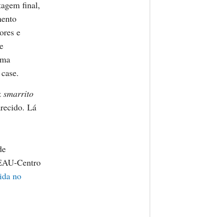
tagem final,
mento
ores e
 e
uma
 case.
z
smarrito
recido. Lá
de
CEAU-Centro
ida no