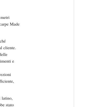
 metri
 scarpe Made
nché
l cliente.
delle
nimenti e
rezioni
ficiente,
 latino,
bbe stato