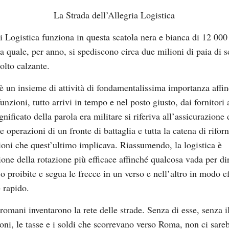
La Strada dell’Allegria Logistica
 Logistica funziona in questa scatola nera e bianca di 12 000
la quale, per anno, si spediscono circa due milioni di paia di
olto calzante.
 è un insieme di attività di fondamentalissima importanza affi
nzioni, tutto arrivi in tempo e nel posto giusto, dai fornitori a
nificato della parola era militare si riferiva all’assicurazione 
e operazioni di un fronte di battaglia e tutta la catena di rifor
ni che quest’ultimo implicava. Riassumendo, la logistica è
ione della rotazione più efficace affinché qualcosa vada per di
o proibite e segua le frecce in un verso e nell’altro in modo ef
 rapido.
romani inventarono la rete delle strade. Senza di esse, senza il
ioni, le tasse e i soldi che scorrevano verso Roma, non ci sare