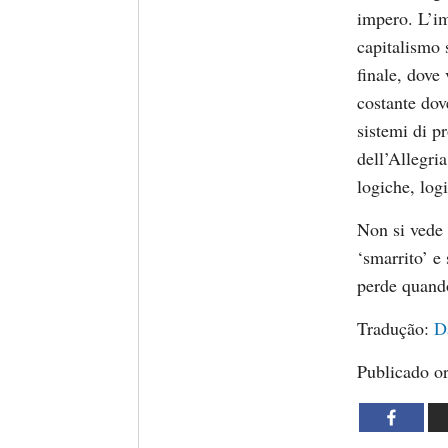
impero. L’im
capitalismo 
finale, dove
costante dov
sistemi di pr
dell’Allegri
logiche, logi
Non si vede 
‘smarrito’ e
perde quando
Tradução:
D
Publicado o