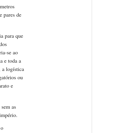
 metros
e pares de
ia para que
 dos
ria-se ao
a e toda a
a logística
gatórios ou
arato e
, sem as
 império.
 o