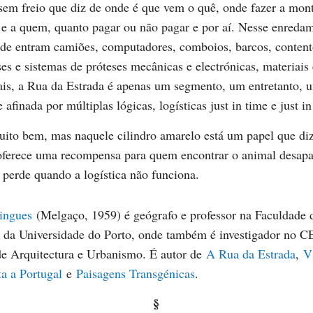
sem freio que diz de onde é que vem o quê, onde fazer a mon
 e a quem, quanto pagar ou não pagar e por aí. Nesse enreda
nde entram camiões, computadores, comboios, barcos, content
ses e sistemas de próteses mecânicas e electrónicas, materiais
ais, a Rua da Estrada é apenas um segmento, um entretanto, 
 afinada por múltiplas lógicas, logísticas just in time e just in
uito bem, mas naquele cilindro amarelo está um papel que di
 oferece uma recompensa para quem encontrar o animal desapa
e perde quando a logística não funciona.
ingues
(Melgaço, 1959) é geógrafo e professor na Faculdade 
a da Universidade do Porto, onde também é investigador no 
de Arquitectura e Urbanismo. É autor de
A Rua da Estrada
,
V
ta a Portugal
e
Paisagens Transgénicas
.
§