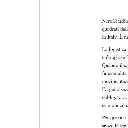
NeroGiardini
quadrati dal
in Italy. È m
La logistica
un’impresa fu
Quando il sig
funzionalità 
movimentazio
l’organizzaz
obbligatorie 
economico e
Per questo i 
senza le leg