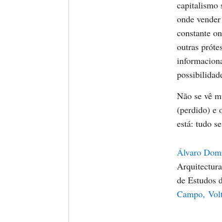
capitalismo 
onde vender
constante o
outras próte
informacion
possibilidade
Não se vê m
(perdido) e
está: tudo s
Álvaro Dom
Arquitectur
de Estudos 
Campo,
Vol