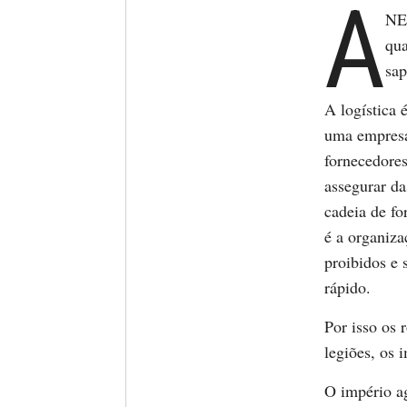
A
NE
qua
sap
A logística 
uma empresa
fornecedores
assegurar da
cadeia de f
é a organiza
proibidos e 
rápido.
Por isso os 
legiões, os 
O império ag