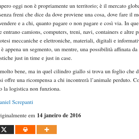
pero oggi non è propriamente un territorio; è il mercato globa
senza freni che dice da dove proviene una cosa, dove fare il 
 vendere e a chi, quanto pagare o non pagare e così via. In que
e entrano camions, computers, treni, navi, containers e altre p
otesi meccaniche e elettroniche, materiali, digitali e informati
a è appena un segmento, un mentre, una possibilità affinata da
stiche just in time e just in case.
molto bene, ma in quel cilindro giallo si trova un foglio che d
 si offre una ricompensa a chi incontrerà l’animale perduto. Cos
 la logistica non funziona.
aniel Screpanti
14 janeiro de 2016
riginalmente em