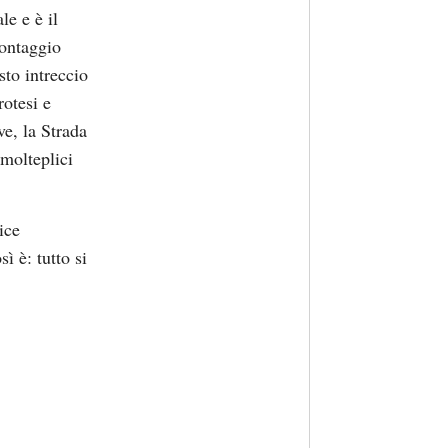
le e è il
montaggio
sto intreccio
rotesi e
ve, la Strada
 molteplici
ice
ì è: tutto si