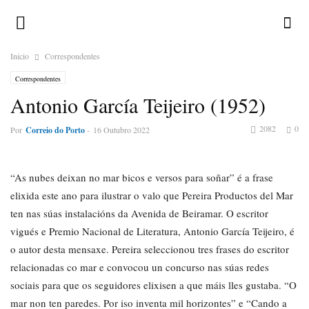
Inicio
Correspondentes
Correspondentes
Antonio García Teijeiro (1952)
2082
0
Por
Correio do Porto
-
16 Outubro 2022
“As nubes deixan no mar bicos e versos para soñar” é a frase
elixida este ano para ilustrar o valo que Pereira Productos del Mar
ten nas súas instalacións da Avenida de Beiramar. O escritor
vigués e Premio Nacional de Literatura, Antonio García Teijeiro, é
o autor desta mensaxe. Pereira seleccionou tres frases do escritor
relacionadas co mar e convocou un concurso nas súas redes
sociais para que os seguidores elixisen a que máis lles gustaba. “O
mar non ten paredes. Por iso inventa mil horizontes” e “Cando a