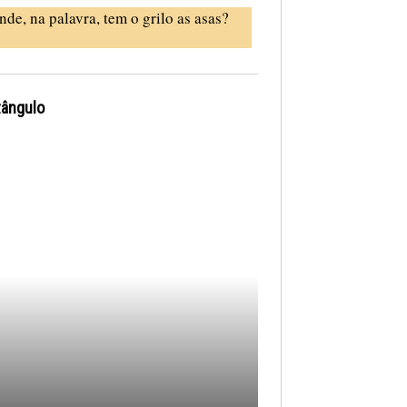
nde, na palavra, tem o grilo as asas?
tângulo