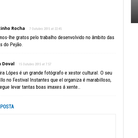
inho Rocha
7 Outubro 2015 at 22:45
mos-lhe gratos pelo trabalho desenvolvido no âmbito das
s do Pejão.
 Doval
15 Outubro 2015 at 7:57
ira Lópes é un grande fotógrafo e xestor cultural. O seu
llo no Festival Instantes que el organiza é marabilloso,
egue levar tantas boas imaxes á xente…
SPOSTA