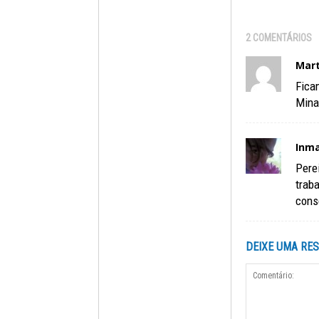
2 COMENTÁRIOS
Mart
Fica
Mina
Inma
Pere
traba
cons
DEIXE UMA RE