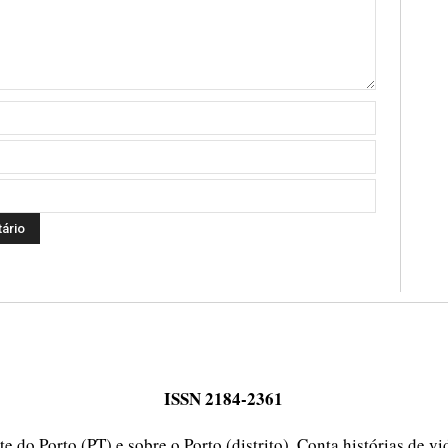
ISSN 2184-2361
e do Porto (PT) e sobre o Porto (distrito). Conta histórias de v