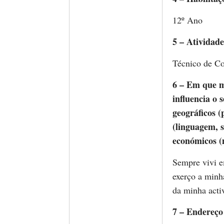
12º Ano
5 – Atividade
Técnico de Co
6 – Em que me
influencia o 
geográficos (
(linguagem, so
económicos (m
Sempre vivi e
exerço a minha
da minha activ
7 – Endereço