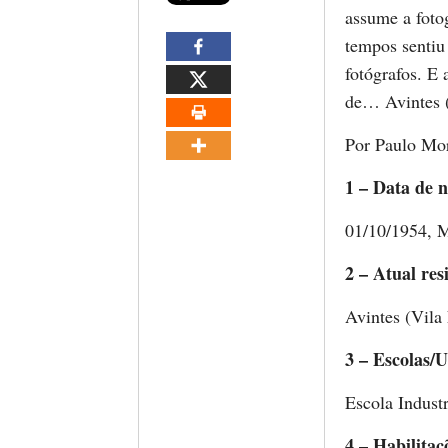
assume a foto
tempos sentiu 
fotógrafos. E 
de… Avintes (c
Por Paulo Mo
1 – Data de n
01/10/1954, M
2 – Atual res
Avintes (Vila
3 – Escolas/U
Escola Indust
4 – Habilitaç