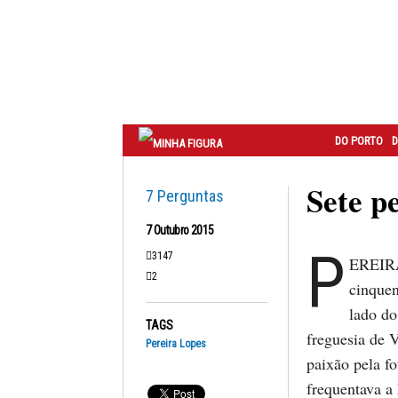
Correio
do
Porto
DO PORTO
D
Sete p
7 Perguntas
7 Outubro 2015
P
3147
EREIRA
2
cinquen
lado do
TAGS
freguesia de 
Pereira Lopes
paixão pela f
frequentava a