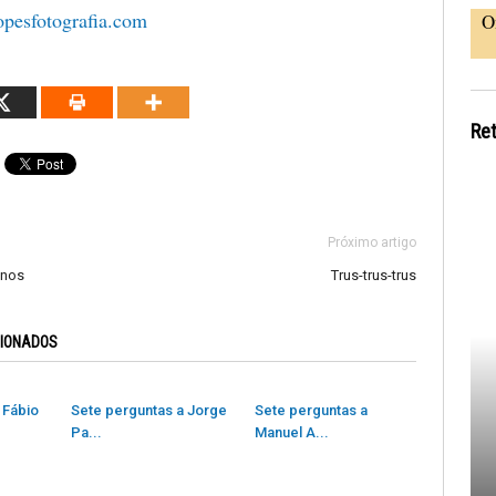
pesfotografia.com
O
Re
Próximo artigo
anos
Trus-trus-trus
CIONADOS
 Fábio
Sete perguntas a Jorge
Sete perguntas a
Pa...
Manuel A...