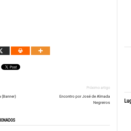
Próximo artigo
a (Banner)
Encontro por José de Almada
Lug
Negreiros
CIONADOS