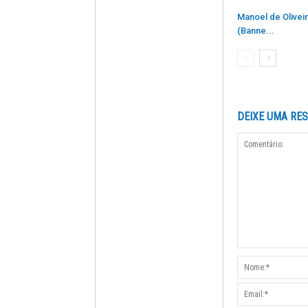
Manoel de Olivei
(Banne...
DEIXE UMA RE