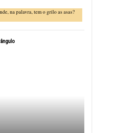
nde, na palavra, tem o grilo as asas?
tângulo