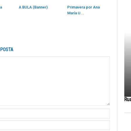
ra
A BULA (Banner)
Primavera por Ana
María U...
SPOSTA
Ru