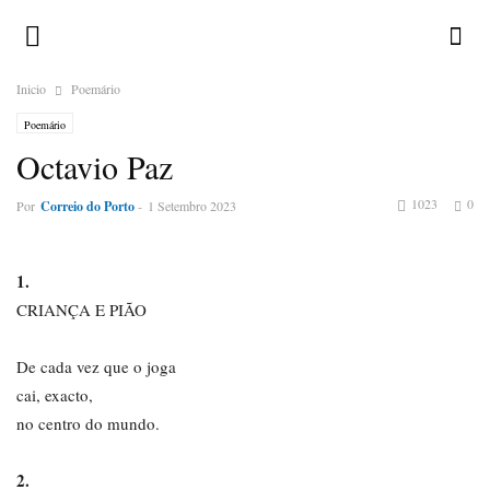
Inicio
Poemário
Poemário
Octavio Paz
1023
0
Por
Correio do Porto
-
1 Setembro 2023
1.
CRIANÇA E PIÃO
De cada vez que o joga
cai, exacto,
no centro do mundo.
2.