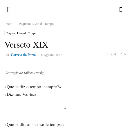
Inicio
Pequeno Livro do Tempo
Pequeno Livro do Tempo
Verseto XIX
1954
0
Por
Correio do Porto
-
18 Agosto 2020
Ilustração de Talleen Haciky
«Que te diz o tempo, sempre?»
«Diz-me: Vai-te.»
*
«Que te dit sans cesse le temps?»