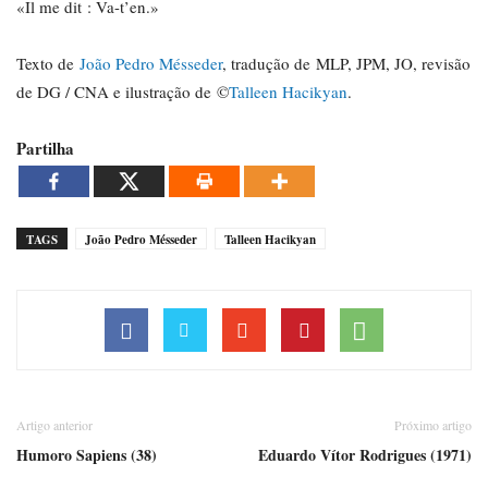
«Il me dit : Va-t’en.»
Texto de
João Pedro Mésseder
, tradução de MLP, JPM, JO, revisão
de DG / CNA e ilustração de ©
Talleen Hacikyan
.
Partilha
TAGS
João Pedro Mésseder
Talleen Hacikyan
Artigo anterior
Próximo artigo
Humoro Sapiens (38)
Eduardo Vítor Rodrigues (1971)