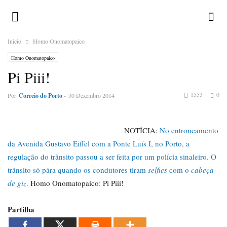
Inicio
Homo Onomatopaico
Homo Onomatopaico
Pi Piii!
1553
0
Por
Correio do Porto
-
30 Dezembro 2014
NOTÍCIA:
No entroncamento
da Avenida Gustavo Eiffel com a Ponte Luís I, no Porto, a
regulação do trânsito passou a ser feita por um polícia sinaleiro. O
trânsito só pára quando os condutores tiram
selfies
com o
cabeça
de giz
.
Homo Onomatopaico: Pi Piii!
Partilha