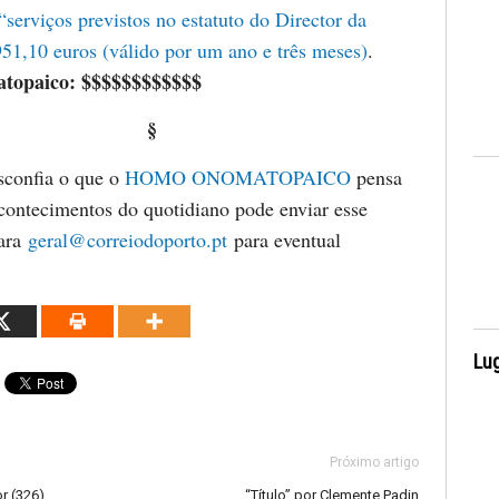
“serviços previstos no estatuto do Director da
51,10 euros (válido por um ano e três meses)
.
topaico:
$$$$$$$$$$$$
§
sconfia o que o
HOMO ONOMATOPAICO
pensa
acontecimentos do quotidiano pode enviar esse
ara
geral@correiodoporto.pt
para eventual
Lug
Próximo artigo
r (326)
“Título” por Clemente Padin