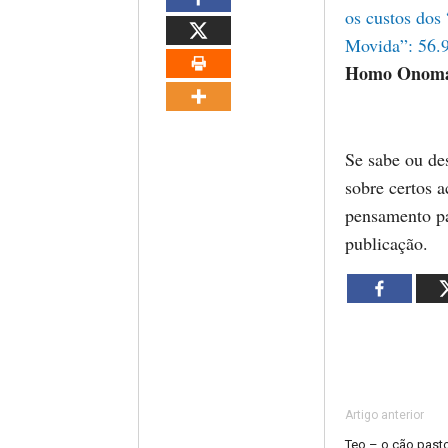
os custos dos 
Movida”: 56.9
Homo Onoma
Se sabe ou de
sobre certos 
pensamento p
publicação.
Artigo anterior
Teo – o cão pasto