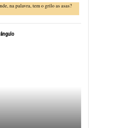
nde, na palavra, tem o grilo as asas?
tângulo