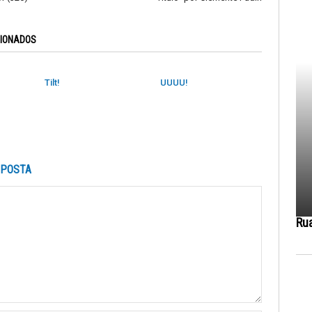
CIONADOS
Tilt!
UUUU!
SPOSTA
Ru