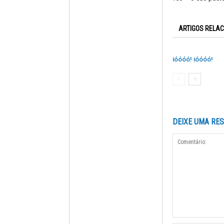
ARTIGOS RELA
ióóóó! ióóóó!
DEIXE UMA RE