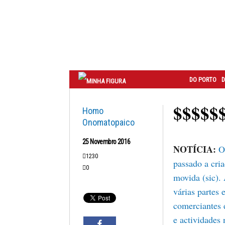
Correio
do
Porto
DO PORTO
D
$$$$$
Homo
Onomatopaico
25 Novembro 2016
NOTÍCIA:
O
1230
passado a cria
0
movida (sic).
várias partes
comerciantes 
e actividades