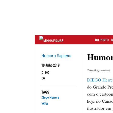
Correio
do
Porto
DO PORTO
D
Humoro
Humoro Sapiens
19 Julho 2019
Yayo (Diego Herrera)
1109
0
DIEGO Herre
do Grande Pré
TAGS
com o cartoon
Diego Herrera
hoje no Canad
YAYO
ilustrador em