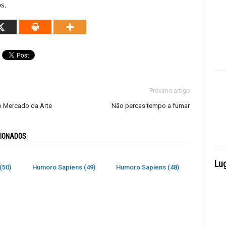
s.
Próximo artigo
o Mercado da Arte
Não percas tempo a fumar
CIONADOS
Lug
(50)
Humoro Sapiens (49)
Humoro Sapiens (48)