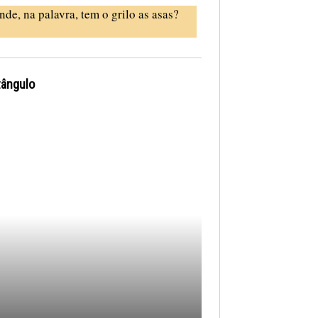
nde, na palavra, tem o grilo as asas?
tângulo