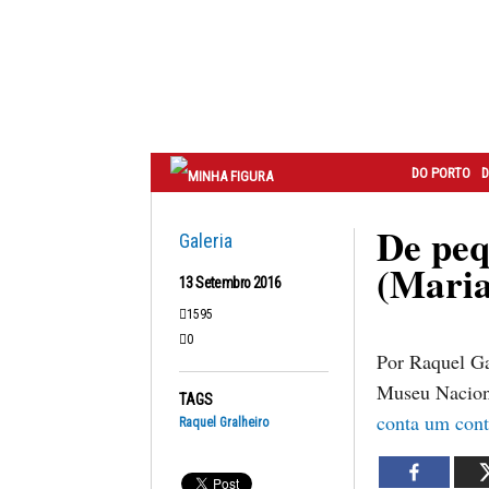
Correio
do
Porto
DO PORTO
D
De peq
Galeria
(Maria
13 Setembro 2016
1595
0
Por Raquel Ga
Museu Naciona
TAGS
conta um co
Raquel Gralheiro