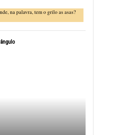
nde, na palavra, tem o grilo as asas?
tângulo