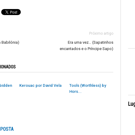
Próximo artigo
a Babilónia)
Era uma vez… (Sapatinhos
encantados e o Príncipe Sapo)
CIONADOS
rbidden
Kerouac por David Vela
Tools (Worthless) by
Hors...
Lug
SPOSTA