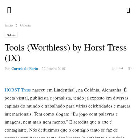
Inicio
Galeria
Galeria
Tools (Worthless) by Horst Tress
(IX)
2024
0
Por
Correio do Porto
-
22 Janeiro 2018
HORST Tress
nasceu em Lindenthal , na Colónia, Alemanha. É
poeta visual, publicista e jornalista, tendo já exposto em diversas
capitais do mundo e trabalhado para várias celebridades e marcas
internacionais. Tem como slogan: “Eu jogo com palavras e
imagens, nem mais nem menos.” E acredita que a arte é
contagiante. Nós deduzimos que o contágio tanto se faz de
pessoas para pessoas como dos lugares (o ambiente e a cidade,