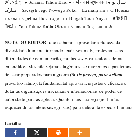
ざいます + Selamat Tahun Baru + नयाँ वर्षको शुभकामना + سال نو
مبارک + Szczęśliwego Nowego Roku + La mulți ani + С Новым
годом + Срећна Нова година + Bingah Taun Anyar + สวัสดีปี
ใหม่ + Yeni Yılınız Kutlu Olsun + Chúc mừng năm mới
NOTA DO EDITOR:
que saibamos aproveitar a riqueza da
diversidade humana, tornando, cada vez mais, irrelevantes as
dificuldades de comunicação, muitas vezes causadoras de mal
entendidos. Mas não sejamos ingénuos: se queremos a paz temos
de estar preparados para a guerra (
Si vis pacem, para bellum
–
provérbio latino). É fundamental aprovar leis justas e eficazes e
dotar as organizações nacionais e internacionais de poder de
autoridade para as aplicar. Quanto mais não seja (no limite,
esquecendo os interesses egoistas) para defesa da espécie humana.
Partilha