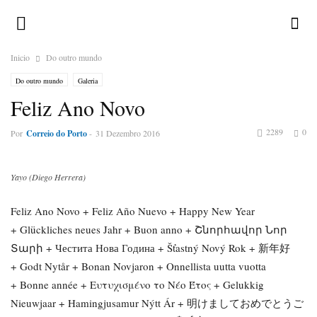
Inicio
Do outro mundo
Do outro mundo
Galeria
Feliz Ano Novo
2289
0
Por
Correio do Porto
-
31 Dezembro 2016
Yayo (Diego Herrera)
Feliz Ano Novo + Feliz Año Nuevo + Happy New Year
+ Glückliches neues Jahr + Buon anno + Շնորհավոր Նոր
Տարի + Честита Нова Година + Šťastný Nový Rok + 新年好
+ Godt Nytår + Bonan Novjaron + Onnellista uutta vuotta
+ Bonne année + Ευτυχισμένο το Νέο Έτος + Gelukkig
Nieuwjaar + Hamingjusamur Nýtt Ár + 明けましておめでとうご