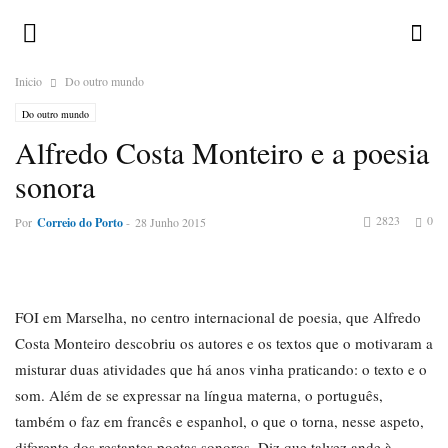
Inicio
Do outro mundo
Do outro mundo
Alfredo Costa Monteiro e a poesia
sonora
2823
0
Por
Correio do Porto
-
28 Junho 2015
FOI em Marselha, no centro internacional de poesia, que Alfredo
Costa Monteiro descobriu os autores e os textos que o motivaram a
misturar duas atividades que há anos vinha praticando: o texto e o
som. Além de se expressar na língua materna, o português,
também o faz em francês e espanhol, o que o torna, nesse aspeto,
diferente dos restantes poetas sonoros. Diz que talvez ande à