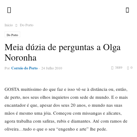
Inicio
Do Porto
Do Porto
Meia dúzia de perguntas a Olga
Noronha
3889
0
Por
Correio do Porto
-
24 Julho 2010
GOSTA muitíssimo do que faz e isso vê-se à distância ou, então,
de perto, nos seus olhos inquietos com sede de mundo. E o mais
encantador é que, apesar dos seus 20 anos, o mundo nas suas
mãos é mesmo uma jóia. Começou com missangas e alicates,
agora trabalha com safiras, rubis e diamantes. Até com ramos de
oliveira…tudo o que o seu “engenho e arte” lhe pede.