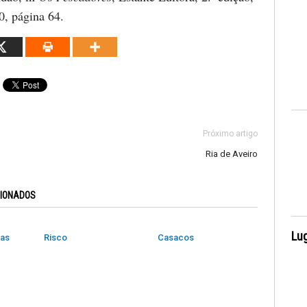
0, página 64.
Próximo artigo
Ria de Aveiro
CIONADOS
Lug
das
Risco
Casacos