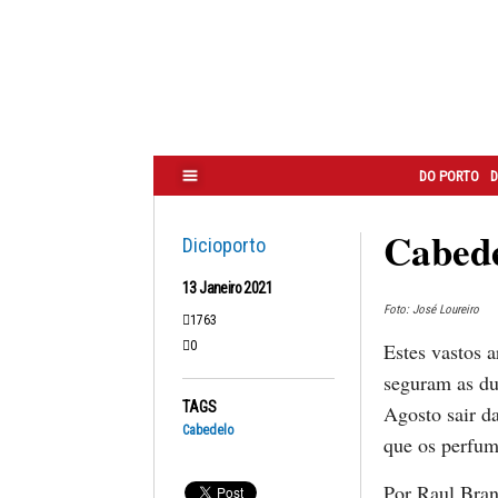
Correio
do
Porto
DO PORTO
D
Cabed
Dicioporto
13 Janeiro 2021
Foto: José Loureiro
1763
0
Estes vastos a
seguram as du
TAGS
Agosto sair d
Cabedelo
que os perfum
Por Raul Bra