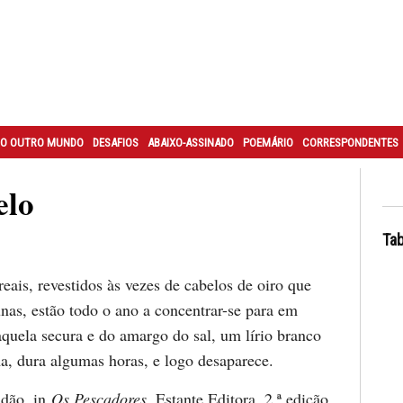
O OUTRO MUNDO
DESAFIOS
ABAIXO-ASSINADO
POEMÁRIO
CORRESPONDENTES
elo
Tab
reais, revestidos às vezes de cabelos de oiro que
nas, estão todo o ano a concentrar-se para em
aquela secura e do amargo do sal, um lírio branco
a, dura algumas horas, e logo desaparece.
ndão, in
Os Pescadores
, Estante Editora, 2.ª edição,