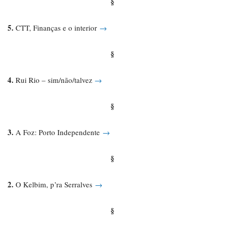
§
5.
CTT, Finanças e o interior
→
§
4.
Rui Rio – sim/não/talvez
→
§
3.
A Foz: Porto Independente
→
§
2.
O Kelbim, p’ra Serralves
→
§