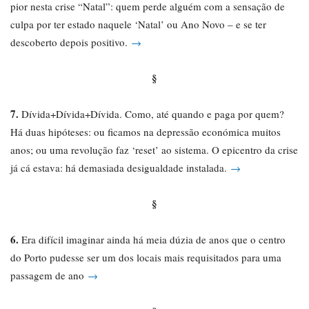
pior nesta crise “Natal”: quem perde alguém com a sensação de
culpa por ter estado naquele ‘Natal’ ou Ano Novo – e se ter
descoberto depois positivo.
→
§
7.
Dívida+Dívida+Dívida. Como, até quando e paga por quem?
Há duas hipóteses: ou ficamos na depressão económica muitos
anos; ou uma revolução faz ‘reset’ ao sistema. O epicentro da crise
já cá estava: há demasiada desigualdade instalada.
→
§
6.
Era difícil imaginar ainda há meia dúzia de anos que o centro
do Porto pudesse ser um dos locais mais requisitados para uma
passagem de ano
→