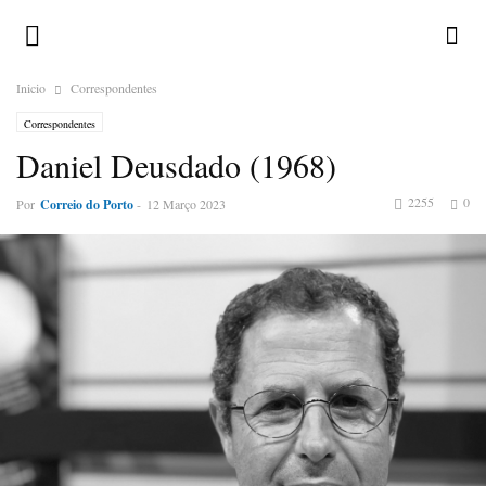
Inicio
Correspondentes
Correspondentes
Daniel Deusdado (1968)
2255
0
Por
Correio do Porto
-
12 Março 2023