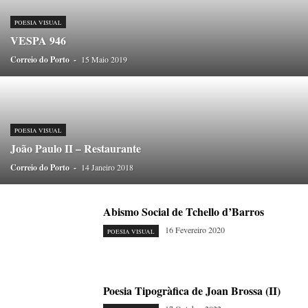
ONDAS CURTAS
PALAVRAS VIVAS
PALAVRAS VIVAS DESTAQUE
PAPEL-PENSANTE
PEDRO E O LOBO
PEQUENO LIVRO DO TEMPO
POESIA VISUAL
VESPA 946
POEMÁRIO
POESIA VISUAL
PORTO ANIMADO
PORTOFÓLIO
Correio do Porto
PRIORITÁRIO
-
15 Maio 2019
RETÂNGULO
RUA DA ESTRADA
SEM CATEGORIA
TABULETA DIGITAL
TEMPORÁRIO
TOPOGRAFIAS
TYPO
VAI NO BATALHA
VÍDEOS
POESIA VISUAL
João Paulo II – Restaurante
Correio do Porto
-
14 Janeiro 2018
Abismo Social de Tchello d’Barros
16 Fevereiro 2020
POESIA VISUAL
Poesia Tipogràfica de Joan Brossa (II)