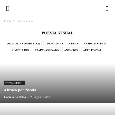
Inicio
Poesia Visual
POESIA VISUAL
(MANUEL ANTÓNIO PINA)
7 PERGUNTAS
A BULA
A CIDADE SUBTIL
A MINHA RUA
ABAIXO-ASSINADO
ANÚNCIOS
ARTE POSTAL
CALENDÁRIO ILUSTRADO
CHAMA-LHE BRUXO!
CORRESPONDENTES
CRÓNICAS DO ATLÂNTICO
CRÓNICAS DO JAPÃO
CRÓNICAS DO NADA
DESAFIOS
DEVOCIONÁRIO DA TERRA
DICIOPORTO
DO OUTRO MUNDO
DO PORTO
ENIGMATÓGRAFO
ERRATA
POESIA VISUAL
GALERIA
GREGUERÍAS
HISTÓRIAS EM POSTAIS
Abraço por Nicola
HISTÓRIAS SEM INTERESSE
HOMO ONOMATOPAICO
Correio do Porto
-
29 Agosto 2018
HUMORO SAPIENS
LEGENDAS
LUGAR DE ESTILO
LUGARES-COMUNS
MÉDIA
MENU
MIRADOURO
NA PELE DO LOBO
O HOMEM DO SACO DE CABEDAL
OBITUÁRIO