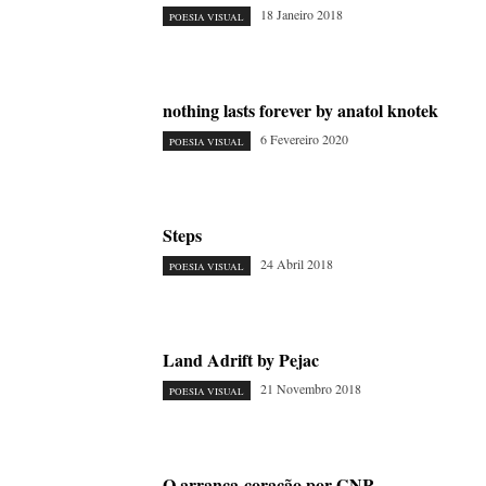
18 Janeiro 2018
POESIA VISUAL
nothing lasts forever by anatol knotek
6 Fevereiro 2020
POESIA VISUAL
Steps
24 Abril 2018
POESIA VISUAL
Land Adrift by Pejac
21 Novembro 2018
POESIA VISUAL
O arranca-coração por GNR