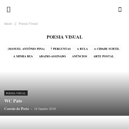
Inicio
Poesia Visual
POESIA VISUAL
(MANUEL ANTÓNIO PINA)
7 PERGUNTAS
A BULA
A CIDADE SUBTIL
A MINHA RUA
ABAIXO-ASSINADO
ANÚNCIOS
ARTE POSTAL
CALENDÁRIO ILUSTRADO
CHAMA-LHE BRUXO!
CORRESPONDENTES
CRÓNICAS DO ATLÂNTICO
CRÓNICAS DO JAPÃO
CRÓNICAS DO NADA
DESAFIOS
DEVOCIONÁRIO DA TERRA
DICIOPORTO
DO OUTRO MUNDO
DO PORTO
ENIGMATÓGRAFO
ERRATA
POESIA VISUAL
GALERIA
GREGUERÍAS
HISTÓRIAS EM POSTAIS
WC Pato
HISTÓRIAS SEM INTERESSE
HOMO ONOMATOPAICO
Correio do Porto
-
18 Janeiro 2018
HUMORO SAPIENS
LEGENDAS
LUGAR DE ESTILO
LUGARES-COMUNS
MÉDIA
MENU
MIRADOURO
NA PELE DO LOBO
O HOMEM DO SACO DE CABEDAL
OBITUÁRIO