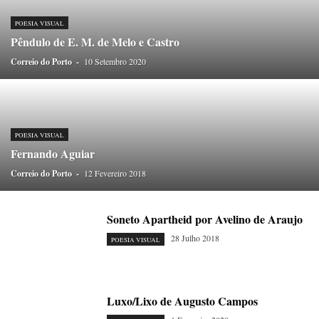
ONDAS CURTAS
PALAVRAS VIVAS
PALAVRAS VIVAS DESTAQUE
PAPEL-PENSANTE
PEDRO E O LOBO
PEQUENO LIVRO DO TEMPO
POESIA VISUAL
Pêndulo de E. M. de Melo e Castro
POEMÁRIO
POESIA VISUAL
PORTO ANIMADO
PORTOFÓLIO
Correio do Porto
PRIORITÁRIO
-
10 Setembro 2020
RETÂNGULO
RUA DA ESTRADA
SEM CATEGORIA
TABULETA DIGITAL
TEMPORÁRIO
TOPOGRAFIAS
TYPO
VAI NO BATALHA
VÍDEOS
POESIA VISUAL
Fernando Aguiar
Correio do Porto
-
12 Fevereiro 2018
Soneto Apartheid por Avelino de Araujo
28 Julho 2018
POESIA VISUAL
Luxo/Lixo de Augusto Campos