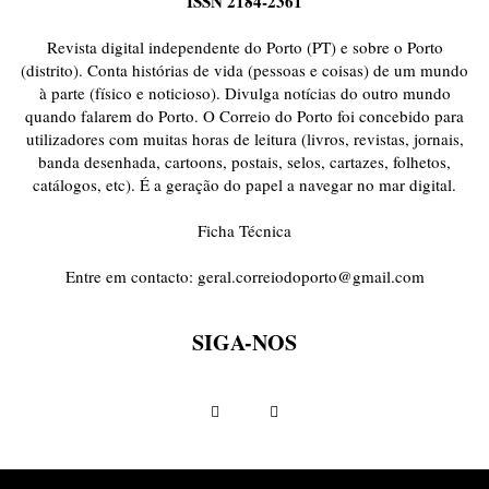
ISSN 2184-2361
ONDAS CURTAS
PALAVRAS VIVAS
PALAVRAS VIVAS DESTAQUE
PAPEL-PENSANTE
PEDRO E O LOBO
PEQUENO LIVRO DO TEMPO
Revista digital independente do Porto (PT) e sobre o Porto
POEMÁRIO
POESIA VISUAL
PORTO ANIMADO
PORTOFÓLIO
(distrito). Conta histórias de vida (pessoas e coisas) de um mundo
à parte (físico e noticioso). Divulga notícias do outro mundo
PRIORITÁRIO
RETÂNGULO
RUA DA ESTRADA
SEM CATEGORIA
quando falarem do Porto. O Correio do Porto foi concebido para
TABULETA DIGITAL
TEMPORÁRIO
TOPOGRAFIAS
TYPO
utilizadores com muitas horas de leitura (livros, revistas, jornais,
VAI NO BATALHA
VÍDEOS
banda desenhada, cartoons, postais, selos, cartazes, folhetos,
catálogos, etc). É a geração do papel a navegar no mar digital.
Ficha Técnica
Entre em contacto:
geral.correiodoporto@gmail.com
SIGA-NOS