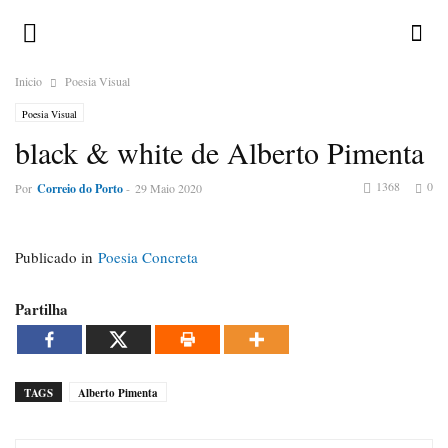
Inicio
Poesia Visual
Poesia Visual
black & white de Alberto Pimenta
1368
0
Por
Correio do Porto
-
29 Maio 2020
Publicado in
Poesia Concreta
Partilha
TAGS
Alberto Pimenta