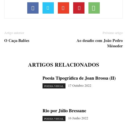
Artigo anterior
Próximo artigo
O Caça-Balões
Ao desafio com João Pedro
Mésseder
ARTIGOS RELACIONADOS
Poesia Tipogràfica de Joan Brossa (II)
17 Outubro 2022
POESIA VISUAL
Rio por Júlio Bressane
16 Junho 2022
POESIA VISUAL