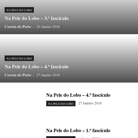
ONDAS CURTAS
PALAVRAS VIVAS
PALAVRAS VIVAS DESTAQUE
PAPEL-PENSANTE
PEDRO E O LOBO
PEQUENO LIVRO DO TEMPO
NA PELE DO LOBO
Na Pele do Lobo – 3.º fascículo
POEMÁRIO
POESIA VISUAL
PORTO ANIMADO
PORTOFÓLIO
Correio do Porto
PRIORITÁRIO
-
20 Janeiro 2018
RETÂNGULO
RUA DA ESTRADA
SEM CATEGORIA
TABULETA DIGITAL
TEMPORÁRIO
TOPOGRAFIAS
TYPO
VAI NO BATALHA
VÍDEOS
NA PELE DO LOBO
Na Pele do Lobo – 4.º fascículo
Correio do Porto
-
27 Janeiro 2018
Na Pele do Lobo – 4.º fascículo
27 Janeiro 2018
NA PELE DO LOBO
Na Pele do Lobo – 1.º fascículo