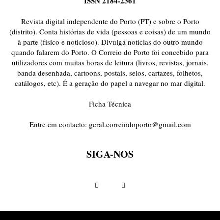
ISSN 2184-2361
ONDAS CURTAS
PALAVRAS VIVAS
PALAVRAS VIVAS DESTAQUE
PAPEL-PENSANTE
PEDRO E O LOBO
PEQUENO LIVRO DO TEMPO
Revista digital independente do Porto (PT) e sobre o Porto
POEMÁRIO
POESIA VISUAL
PORTO ANIMADO
PORTOFÓLIO
(distrito). Conta histórias de vida (pessoas e coisas) de um mundo
à parte (físico e noticioso). Divulga notícias do outro mundo
PRIORITÁRIO
RETÂNGULO
RUA DA ESTRADA
SEM CATEGORIA
quando falarem do Porto. O Correio do Porto foi concebido para
TABULETA DIGITAL
TEMPORÁRIO
TOPOGRAFIAS
TYPO
utilizadores com muitas horas de leitura (livros, revistas, jornais,
VAI NO BATALHA
VÍDEOS
banda desenhada, cartoons, postais, selos, cartazes, folhetos,
catálogos, etc). É a geração do papel a navegar no mar digital.
Ficha Técnica
Entre em contacto:
geral.correiodoporto@gmail.com
SIGA-NOS