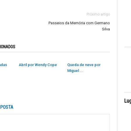
Próximo artigo
Passeios da Memória com Germano
Silva
CIONADOS
adas
Abril por Wendy Cope
Queda de neve por
Miguel ...
Lug
SPOSTA