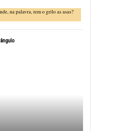
nde, na palavra, tem o grilo as asas?
tângulo