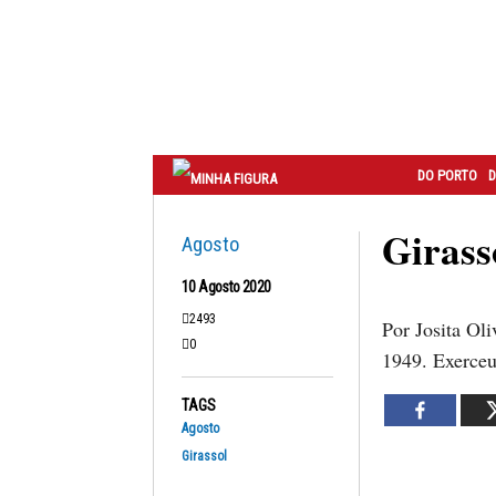
Correio
do
Porto
DO PORTO
D
Girass
Agosto
10 Agosto 2020
2493
Por Josita Oli
0
1949. Exerceu 
TAGS
Agosto
Girassol