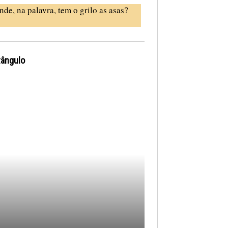
nde, na palavra, tem o grilo as asas?
tângulo