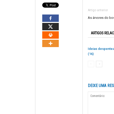
Artigo anterior
As árvores do b
ARTIGOS RELA
Ideias despente
(16)
DEIXE UMA RE