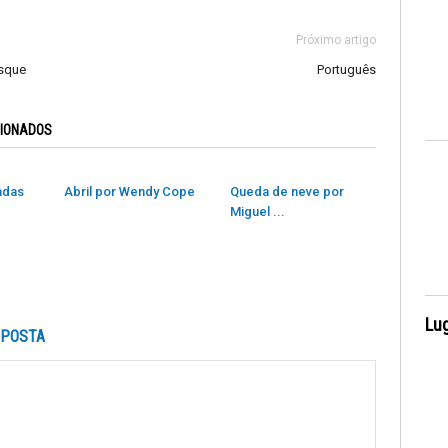
Próximo artigo
osque
Português
CIONADOS
adas
Abril por Wendy Cope
Queda de neve por
Miguel ...
Lug
SPOSTA