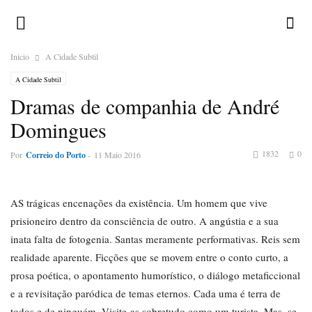
Inicio
A Cidade Subtil
A Cidade Subtil
Dramas de companhia de André
Domingues
1832
0
Por
Correio do Porto
-
11 Maio 2016
AS trágicas encenações da existência. Um homem que vive
prisioneiro dentro da consciência de outro. A angústia e a sua
inata falta de fotogenia. Santas meramente performativas. Reis sem
realidade aparente. Ficções que se movem entre o conto curto, a
prosa poética, o apontamento humorístico, o diálogo metaficcional
e a revisitação paródica de temas eternos. Cada uma é terra de
todos e de ninguém. Visite-as sobretudo como um turista. Mas, se