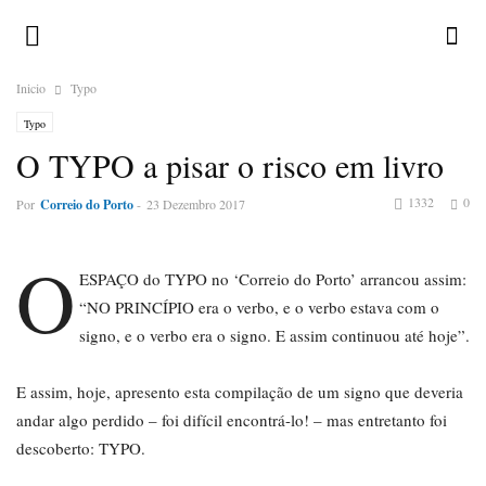
Inicio
Typo
Typo
O TYPO a pisar o risco em livro
1332
0
Por
Correio do Porto
-
23 Dezembro 2017
O
ESPAÇO do TYPO no ‘Correio do Porto’ arrancou assim:
“NO PRINCÍPIO era o verbo, e o verbo estava com o
signo, e o verbo era o signo. E assim continuou até hoje”.
E assim, hoje, apresento esta compilação de um signo que deveria
andar algo perdido – foi difícil encontrá-lo! – mas entretanto foi
descoberto: TYPO.