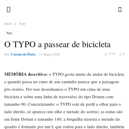
Inicio
Typo
Typo
O TYPO a passear de bicicleta
1735
0
Por
Correio do Porto
-
15 Março 2020
MEMÓRIA
descritiva:
o TYPO gosta muito de andar de bicicleta
e quando passa no cimo de um caminho parece que a paisagem
pôs óculos. Por isso desenhamos o TYPO em cima de uma
bicicleta e sobre uma linha de travessões do tipo Dotum com
tamanho 90. Concretizando: o TYPO está de perfil a olhar para o
lado direito, só aparece um olho e metade do sorriso; as rodas são
em fonte Dotum e tamanho 140; a forquilha traseira e metade do
quadro é formado por um L que rodou para o lado direito, também