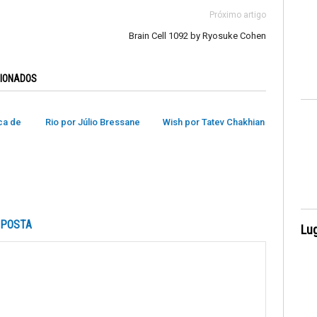
Próximo artigo
Brain Cell 1092 by Ryosuke Cohen
CIONADOS
ca de
Rio por Júlio Bressane
Wish por Tatev Chakhian
SPOSTA
Lug