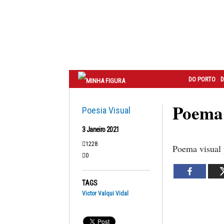
Correio
do
Porto
DO PORTO
D
Poema 
Poesia Visual
3 Janeiro 2021
1228
Poema visual 
0
TAGS
Victor Valqui Vidal