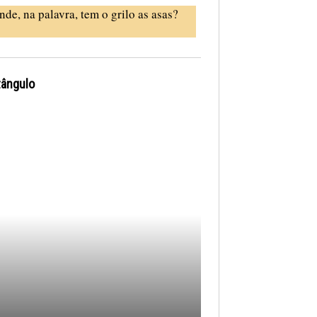
nde, na palavra, tem o grilo as asas?
tângulo